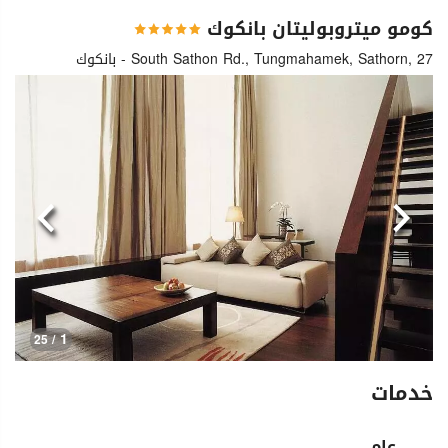
كومو ميتروبوليتان بانكوك
South Sathon Rd., Tungmahamek, Sathorn, 27 - بانكوك
السابق
التالي
1
/ 25
خدمات
عام