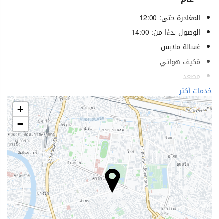
المغادرة حتى: 12:00
الوصول بدءًا من: 14:00
غسالة ملابس
مُكيف هوائي
مصعد
خدمات لذوي الاحتياجات الخاصة
خدمات أكثر
غرف لغير المدخنين
+
منطقة تدخين
−
لا يسمح بدخول الحيوانات الأليفة
الرفاهية
كراسي شاطئ كراسي استرخاء
مظلات شاطئية
منتجع صحي (Spa)