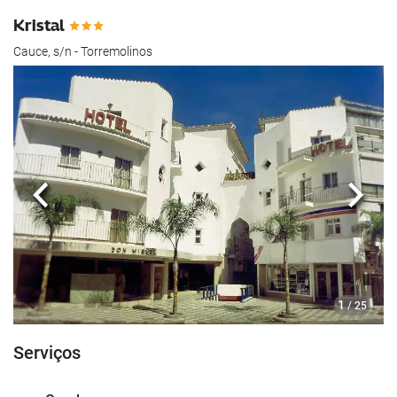
Kristal
Cauce, s/n - Torremolinos
Anterior
Segui
1
/ 25
Serviços