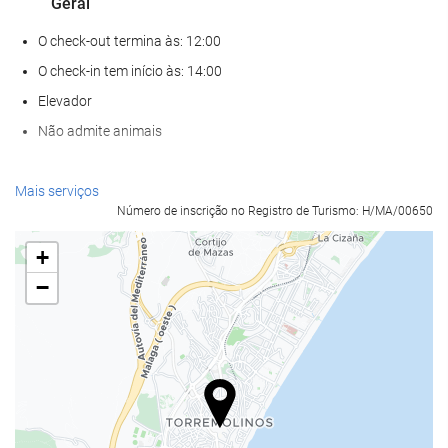
Geral
O check-out termina às: 12:00
O check-in tem início às: 14:00
Elevador
Não admite animais
Serviços de receção
Mais serviços
Número de inscrição no Registro de Turismo: H/MA/00650
Recepção 24 horas
Depósito de bagagens
+
−
Alimentação e bebidas
Restaurante à la carte
Bar
Internet