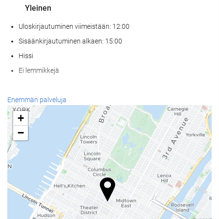
Yleinen
Uloskirjautuminen viimeistään: 12:00
Sisäänkirjautuminen alkaen: 15:00
Hissi
Ei lemmikkejä
Vastaanottopalvelut
Enemmän palveluja
24h-vastaanotto
+
Matkatavarasäilytys
−
Internet
Ilmainen Wi-Fi
Siivouspalvelut
Pesula