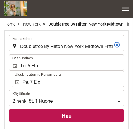
Home
New York
Doubletree By Hilton New York Midtown Fift
.
Matkakohde
.
Saapuminen
Uloskirjautumis Päivämäärä
Käyttöaste
Käyttöaste
2
henkilöt
,
1
Huone
Hae