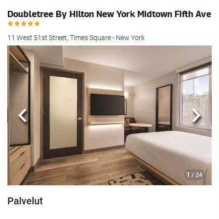
Doubletree By Hilton New York Midtown Fifth Ave
11 West 51st Street, Times Square - New York
Edellinen
Seur
1
/ 24
Palvelut