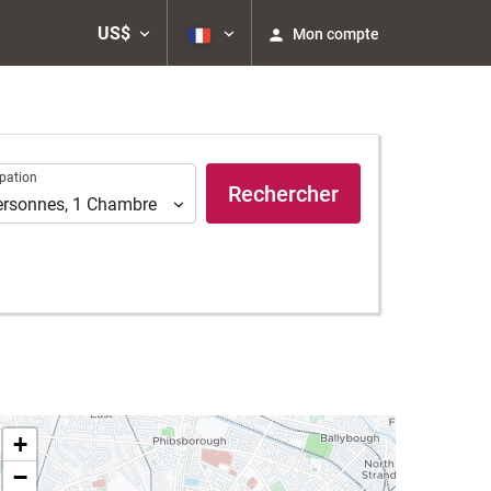
US$
Mon compte
ation
pation
Rechercher
ersonnes
,
1
Chambre
+
−