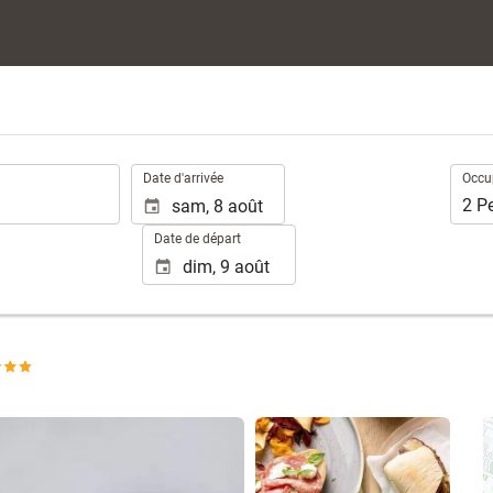
.
Occup
Date d'arrivée
Occu
2
P
Date de départ
Voir 25 photos