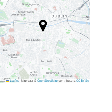
3000 ft
Leaflet
|
Map data ©
OpenStreetMap
contributors,
CC-BY-SA