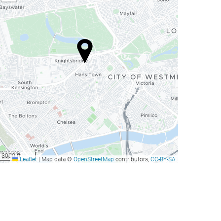
3000 ft
Leaflet
|
Map data ©
OpenStreetMap
contributors,
CC-BY-SA