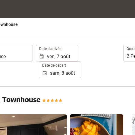
Townhouse
.
Occup
Date d'arrivée
Occu
2
P
Date de départ
 & Townhouse
Voir 25 photos