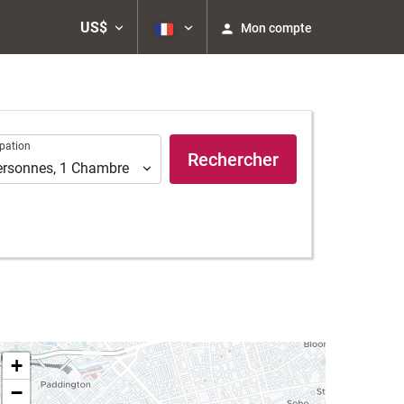
US$
Mon compte
ation
pation
Rechercher
ersonnes
,
1
Chambre
+
−