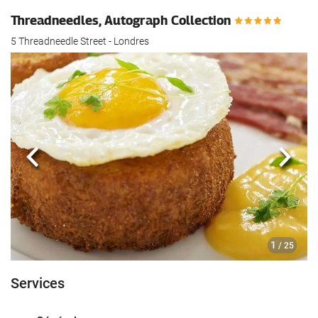
Threadneedles, Autograph Collection
5 Threadneedle Street - Londres
Précédent
Suiva
1
/ 25
Services