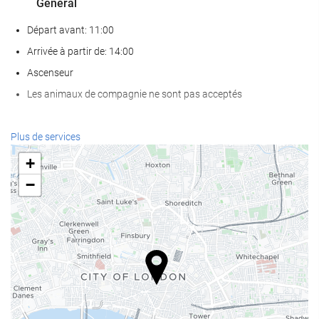
Général
Départ avant: 11:00
Arrivée à partir de: 14:00
Ascenseur
Les animaux de compagnie ne sont pas acceptés
Services de réception
Plus de services
Réception ouverte 24h/24
+
Bagagerie
−
Nourriture et boissons
Restaurant à la carte
Bar
Internet