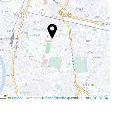
1 mi
Leaflet
|
Map data ©
OpenStreetMap
contributors,
CC-BY-SA