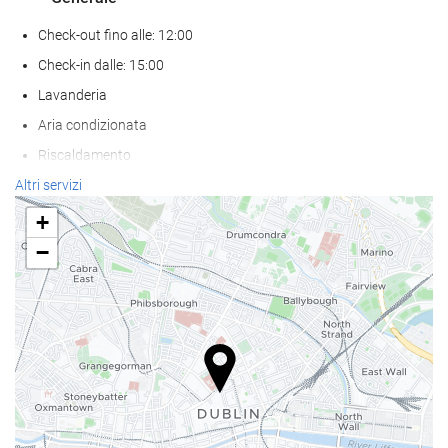
Check-out fino alle: 12:00
Check-in dalle: 15:00
Lavanderia
Aria condizionata
Riscaldamento
Ascensore
Altri servizi
Abitazioni per non fumatori
+
struttura interamente non fumatori
−
Non sono ammessi animali
Servizio di accoglienza
reception 24 ore su 24
deposito bagagli
Cassaforte