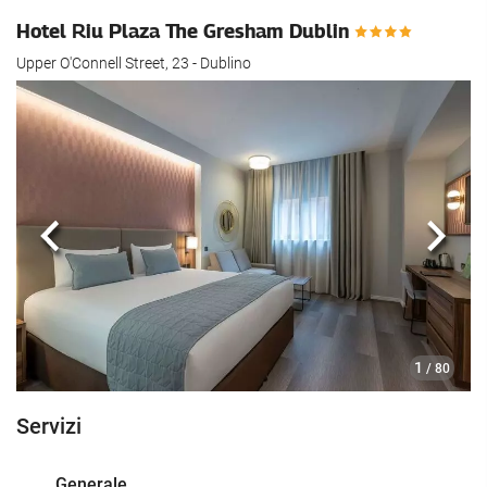
Hotel Riu Plaza The Gresham Dublin
Upper O'Connell Street, 23 - Dublino
Anteriore
Segu
1
/ 80
Servizi
Generale