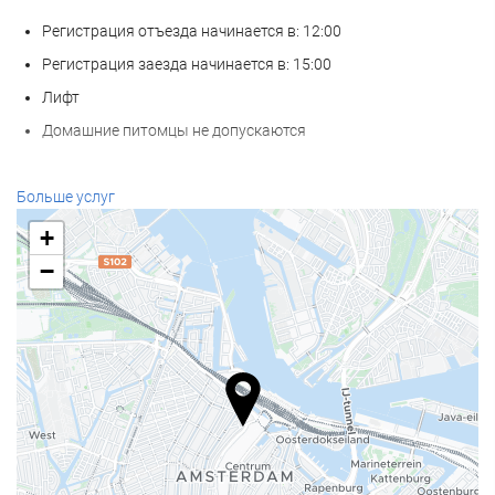
Регистрация отъезда начинается в: 12:00
Регистрация заезда начинается в: 15:00
Лифт
Домашние питомцы не допускаются
Услуги ресепшн
Больше услуг
Круглосуточная стойка регистрации
+
Камера хранения багажа
−
Еда и напитки
Ресторан à la carte
Бар
Бизнес-услуги
Бизнес-Центр