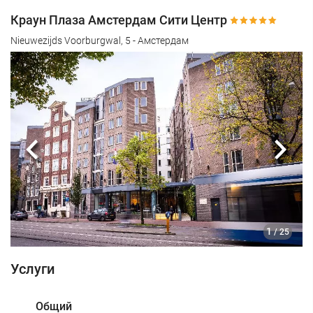
Краун Плаза Амстердам Сити Центр
Nieuwezijds Voorburgwal, 5 - Амстердам
Предыдущий
Сле
1
/ 25
Услуги
Общий