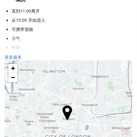
直到11:00离开
从15:00 开始进入
可携带宠物
冷气
电梯
残疾人专用入口
更多服务
不吸烟房
+
−
接待服务
行李寄存
安全
旅游咨询台
健康