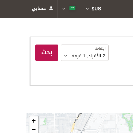
US$
حسابي
الإقامة
الإقامة
بحث
2
الأفراد
,
1
غرفة
+
−