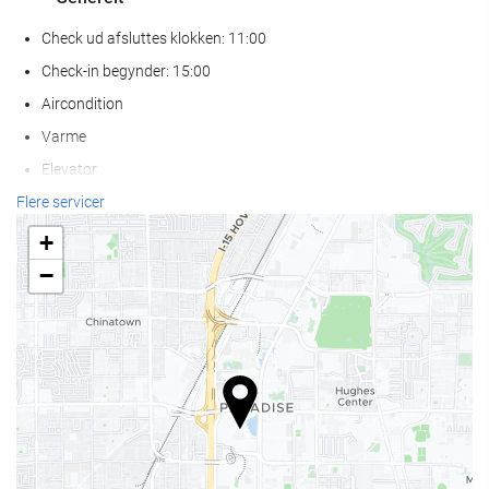
Check ud afsluttes klokken: 11:00
Check-in begynder: 15:00
Aircondition
Varme
Elevator
Handikapvenlig adgang.
Flere servicer
Tilpasset til personer med nedsat syn
+
Ikke-ryger værelser
−
Ryge område
Allergivenligt værelse
Kæledyr er ikke tilladt
Mad og drikke
Restaurant