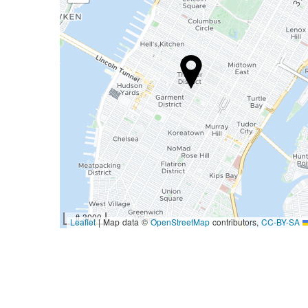
3000 ft
|
Map data ©
OpenStreetMap
contributors,
CC-BY-SA
Leaflet