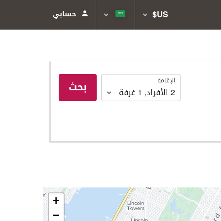
US$
حسابي
الإقامة
الإقامة
بحث
2
الأفراد
,
1
غرفة
+
−