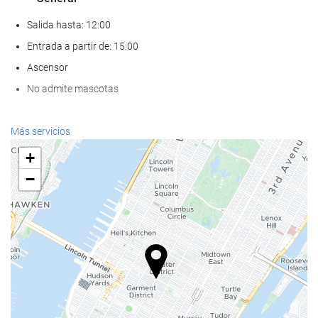
Salida hasta: 12:00
Entrada a partir de: 15:00
Ascensor
No admite mascotas
Comida y bebida
Más servicios
Restaurante a la carta
+
Bar
−
Cafetera en zonas comunes
Servicios de recepción
Recepción 24 horas
Guardaequipaje
Acceso a Internet