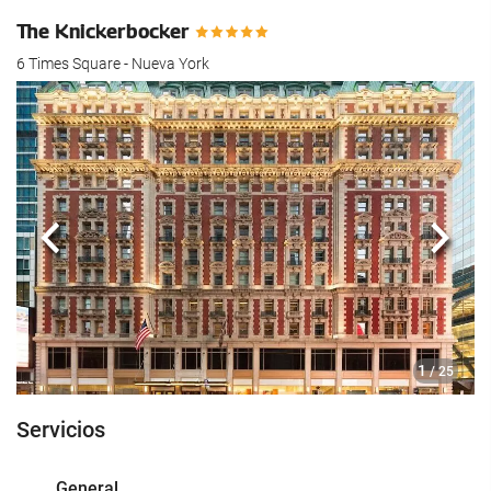
The Knickerbocker
6 Times Square - Nueva York
Anterior
Sigui
1
/ 25
Servicios
General