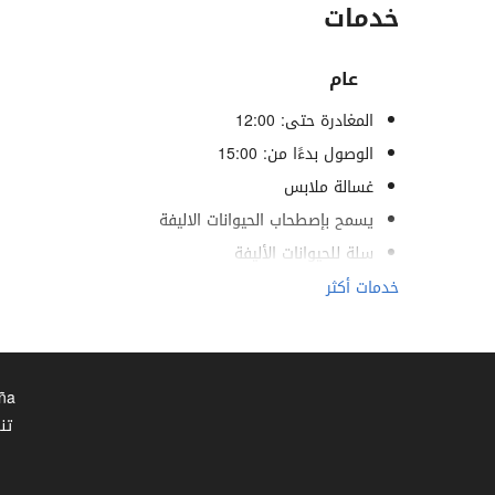
خدمات
عام
المغادرة حتى: 12:00
الوصول بدءًا من: 15:00
غسالة ملابس
يسمح بإصطحاب الحيوانات الاليفة
سلة للحيوانات الأليفة
أوعية طعام الحيوانات الأليفة
خدمات أكثر
مُكيف هوائي
تدفئة
مصعد
aña
خدمات لذوي الاحتياجات الخاصة
تن
غرف لغير المدخنين
ممنوع التدخين في كل الأماكن