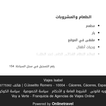
الطعام والمشروبات
مطعم
بار
مقهى في الموقع
وجبات أطفال
قوائم النظام الغذائي الخاص (عند الطلب)
خدمة الغرف
رقم التسجيل في سجل السياحة: 154
خدمة فطور في الغرفة
فواكه
Viajes Isabel
C/Joselito Romero - 10004 - Cáceres, Cáceres, Esp | هاتف
0775362
ويه قانونى
الشروط العامة و الأحكام
سياسة الخصوصية
سياسة الكوكيز
Voy a Verte - Franquicia de Agencias de Viajes Online
Onlinetravel
Powered by