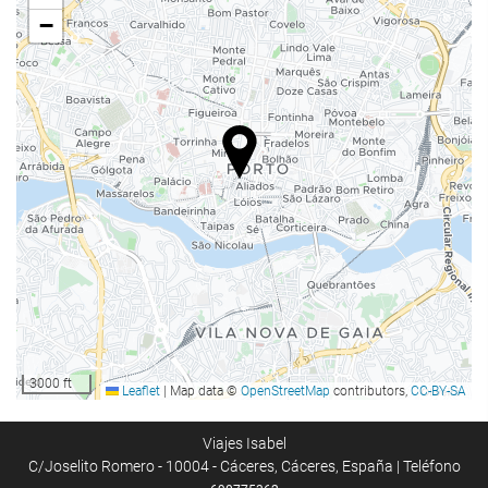
Ascensor
−
Adaptado para personas con movilidad reducida
Habitaciones No fumadores
Hotel no fumadores
Zona de fumadores
Habitaciones insonorizadas
Comida y bebida
Restaurante
Bar
Cafetera en zonas comunes
Menú infantil
3000 ft
Leaflet
|
Map data ©
OpenStreetMap
contributors,
CC-BY-SA
Menú dietético bajo petición
Servicio de habitaciones
Viajes Isabel
C/Joselito Romero - 10004 - Cáceres, Cáceres, España | Teléfono
Opción de desayuno en la habitación