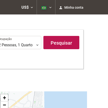
US$
Minha conta
upação
Ocupação
Pesquisar
2
Pessoas
,
1
Quarto
+
−