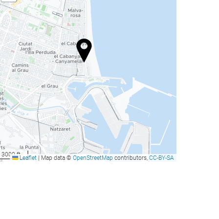
3000 ft
Leaflet
|
Map data ©
OpenStreetMap
contributors,
CC-BY-SA