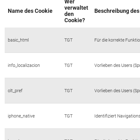
Wer
verwaltet
Name des Cookie
Beschreibung des
den
Cookie?
basic_html
TGT
Für die korrekte Funktio
info_localizacion
TGT
Vorlieben des Users (Sp
olt_pref
TGT
Vorlieben des Users (Sp
iphone_native
TGT
Identifiziert Navigatio