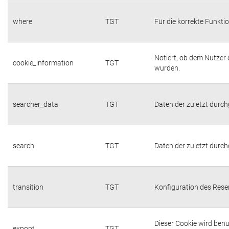
where
TGT
Für die korrekte Funktio
Notiert, ob dem Nutzer
cookie_information
TGT
wurden.
searcher_data
TGT
Daten der zuletzt durc
search
TGT
Daten der zuletzt durc
transition
TGT
Konfiguration des Res
Dieser Cookie wird benu
expopt
TGT