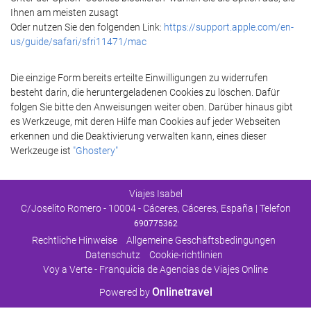
Ihnen am meisten zusagt
Oder nutzen Sie den folgenden Link:
https://support.apple.com/en-
us/guide/safari/sfri11471/mac
Die einzige Form bereits erteilte Einwilligungen zu widerrufen
besteht darin, die heruntergeladenen Cookies zu löschen. Dafür
folgen Sie bitte den Anweisungen weiter oben. Darüber hinaus gibt
es Werkzeuge, mit deren Hilfe man Cookies auf jeder Webseiten
erkennen und die Deaktivierung verwalten kann, eines dieser
Werkzeuge ist
"Ghostery"
Viajes Isabel
C/Joselito Romero - 10004 - Cáceres, Cáceres, España | Telefon
690775362
Rechtliche Hinweise
Allgemeine Geschäftsbedingungen
Datenschutz
Cookie-richtlinien
Voy a Verte - Franquicia de Agencias de Viajes Online
Onlinetravel
Powered by