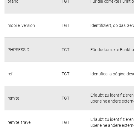
brand
TGT
Für die korrekte Funktio
mobile_version
TGT
Identifiziert, ob das Ger
PHPSESSID
TGT
Für die korrekte Funktio
ref
TGT
Identifica la página desd
Erlaubt zu identifiziere
remite
TGT
über eine andere externe
Erlaubt zu identifiziere
remite_travel
TGT
über eine andere externe