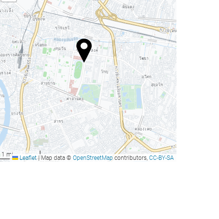
1 mi
Leaflet
|
Map data ©
OpenStreetMap
contributors,
CC-BY-SA