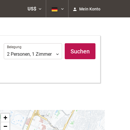
US$
Mein Konto
Belegung
Belegung
Suchen
2
Personen
,
1
Zimmer
+
−