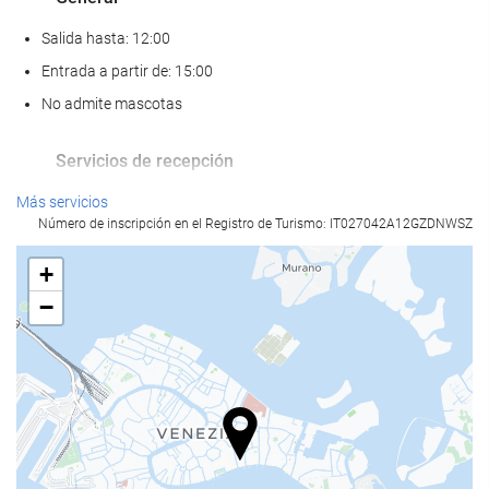
Salida hasta: 12:00
Entrada a partir de: 15:00
No admite mascotas
Servicios de recepción
Recepción 24 horas
Más servicios
Número de inscripción en el Registro de Turismo: IT027042A12GZDNWSZ
Guardaequipaje
+
Comida y bebida
−
Restaurante a la carta
Bar
Instalaciones de negocios
Centro de negocios