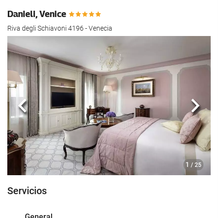
Danieli, Venice
Riva degli Schiavoni 4196 - Venecia
Anterior
Sigui
1
/ 25
Servicios
General