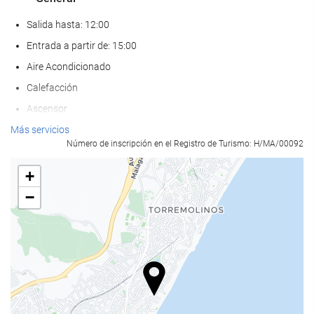
Salida hasta: 12:00
Entrada a partir de: 15:00
Aire Acondicionado
Calefacción
Ascensor
Frente a la playa
Más servicios
Número de inscripción en el Registro de Turismo: H/MA/00092
Habitaciones No fumadores
Hotel no fumadores
+
Zona de fumadores
−
No admite mascotas
Comida y bebida
Restaurante
Restaurante a la carta