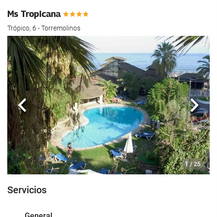
Ms Tropicana
Trópico, 6 - Torremolinos
Anterior
Sigui
1
/ 25
Servicios
General