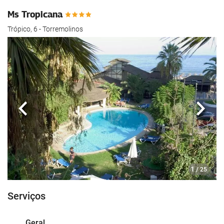
Ms Tropicana
Trópico, 6 - Torremolinos
Anterior
Segui
1
/ 25
Serviços
Geral