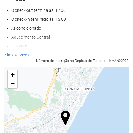
O check-out termina às: 12:00
O check-in tem início às: 15:00
Ar condicionado
Aquecimento Central
Elevador
Frente à praia
Mais serviços
Número de inscrição no Registo de Turismo: H/MA/00092
Salas para não-fumadores
Proibido fumar em todas as áreas
+
Zona de fumadores
−
Não admite animais
Alimentação e bebidas
Restaurante
Restaurante à la carte