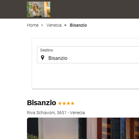
Home
Venecia
Bisanzio
Introduzca
Destino
el
lugar
de
destino
en
el
que
Bisanzio
realizar
la
Riva Schiavoni, 3651 - Venecia
búsqueda
de
su
alojamiento..