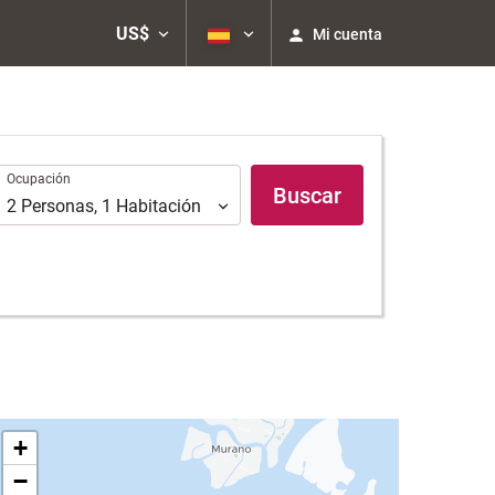
US$
Mi cuenta
Ocupación
Ocupación
Buscar
2
Personas
,
1
Habitación
+
−