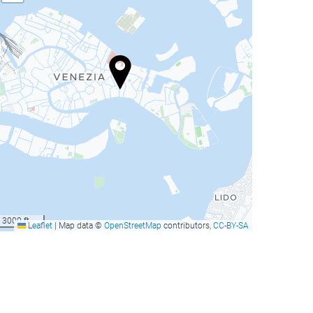
3000 ft
Leaflet
|
Map data ©
OpenStreetMap
contributors,
CC-BY-SA