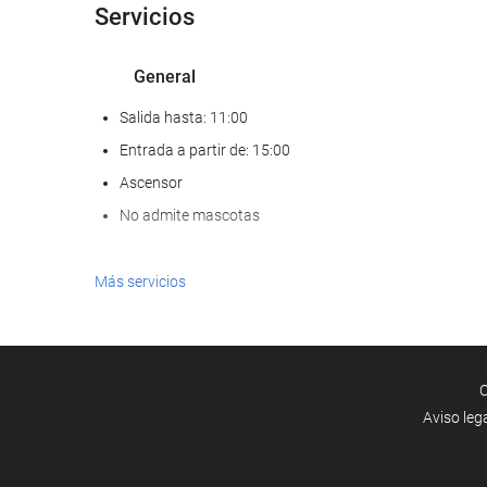
Servicios
General
Salida hasta: 11:00
Entrada a partir de: 15:00
Ascensor
No admite mascotas
Comida y bebida
Más servicios
Bar
Servicio de limpieza
C
Servicio de lavandería
Aviso leg