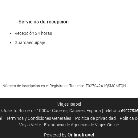
Servicios de recepción
Recepción 24 horas
Guardaequipaje
Acceso a Internet
Número de inscripción en el Registro de Turismo: IT027042A1QSMCMTQN
Wifi gratis
Viajes Isabel
/Joselito Romero - 10004 - Cáceres, Cáceres, España | Teléfono
6907753
al
Términos y Condiciones Generales
Polí­tica de privacidad
Política 
Voy a Verte - Franquicia de Agencias de Viajes Online
Onlinetravel
Powered by