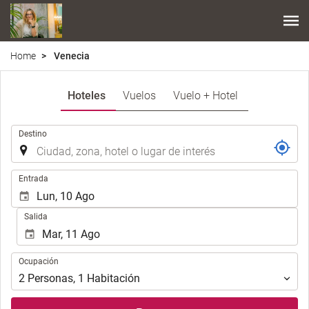
Home
Venecia
Hoteles
Vuelos
Vuelo + Hotel
Introduzca
Destino
el
lugar
de
Introduzca
Entrada
destino
las
en
fechas
Salida
el
de
que
inicio
realizar
y
Ocupación
la
Ocupación
fin
búsqueda
para
2
Personas
,
1
Habitación
de
realizar
su
la