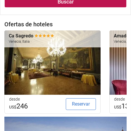
Buscar
alojamiento..
búsqueda
de
su
Ofertas de hoteles
hotel.
Ca Sagredo
Amade
Venecia, Italia
Venecia, Ita
desde
desde
Reservar
246
13
US$
US$