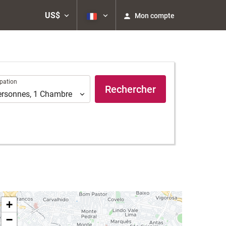
US$
Mon compte
ation
pation
Rechercher
ersonnes
,
1
Chambre
+
−