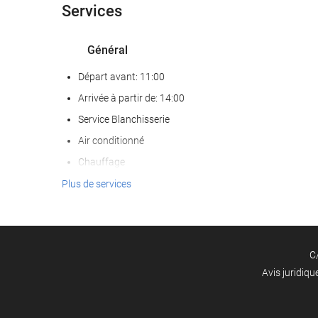
Services
Général
Départ avant: 11:00
Arrivée à partir de: 14:00
Service Blanchisserie
Air conditionné
Chauffage
Chambres Non-fumeurs
Plus de services
établissement entièrement non-fumeurs
Zone fumeurs
Chambres insonorisées
C
Les animaux de compagnie ne sont pas acceptés
Avis juridiqu
Services de réception