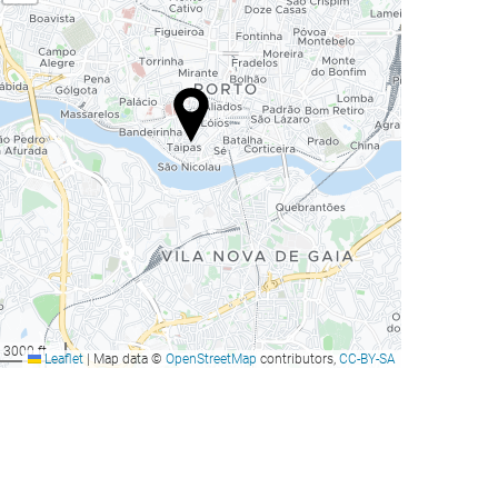
3000 ft
Leaflet
|
Map data ©
OpenStreetMap
contributors,
CC-BY-SA