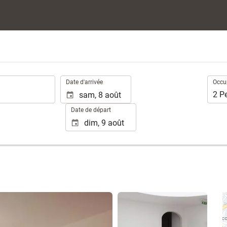
.
Occup
Date d'arrivée
Occu
2
P
Date de départ
Voir 16 photos