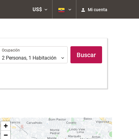
US$
Mi cuenta
Ocupación
Ocupación
Buscar
2
Personas
,
1
Habitación
+
−