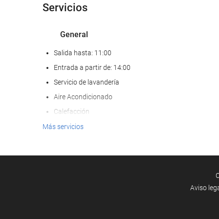
Servicios
General
Salida hasta: 11:00
Entrada a partir de: 14:00
Servicio de lavandería
Aire Acondicionado
Calefacción
Habitaciones No fumadores
Más servicios
Hotel no fumadores
Zona de fumadores
Habitaciones insonorizadas
C
No admite mascotas
Aviso leg
Servicios de recepción