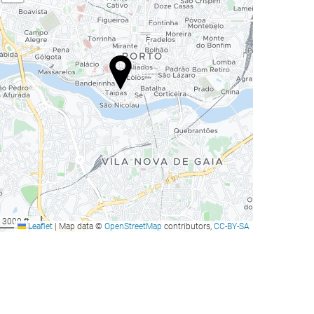
3000 ft
Leaflet
|
Map data ©
OpenStreetMap
contributors,
CC-BY-SA