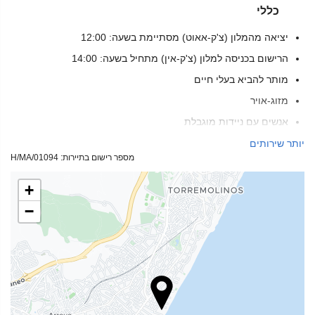
כללי
יציאה מהמלון (צ'ק-אאוט) מסתיימת בשעה: 12:00
הרישום בכניסה למלון (צ'ק-אין) מתחיל בשעה: 14:00
מותר להביא בעלי חיים
מזוג-אויר
אנשים עם ניידות מוגבלת
חדרים ללא לעשן
יותר שירותים
מספר רישום בתיירות: H/MA/01094
אזור עישון
אין כניסה לחיות מחמד
+
−
בריאות
בר-בריכה
מגבות חוף/בריכה
כיסאות חוף/נוח
שמשיות