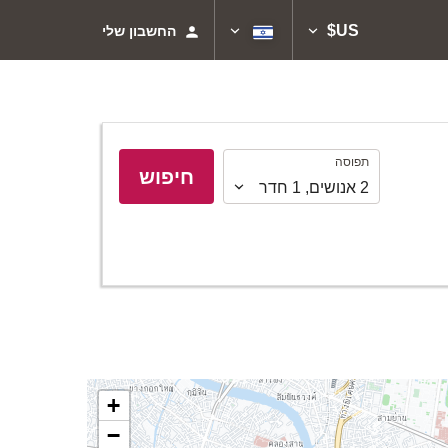
US$
החשבון שלי
תפוסה
תפוסה
חיפוש
2
אנושים
,
1
חדר
+
−