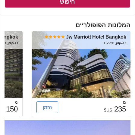
חיפוש
המלונות הפופולריים
 Bangkok
Jw Marriott Hotel Bangkok
בנגקוק, תאילנד
בנגקוק, תאי
מ
מ
הזמן
150
235
US$
US$