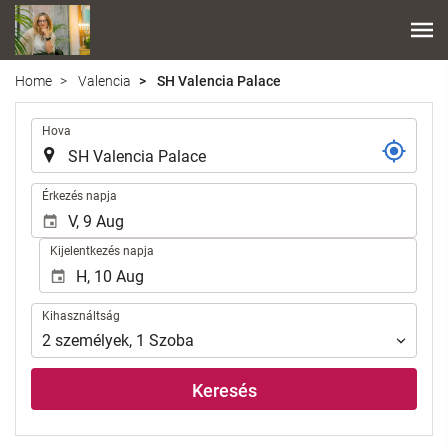
Home
Valencia
SH Valencia Palace
.
Hova
.
Érkezés napja
Kijelentkezés napja
Kihasználtság
Kihasználtság
2
személyek
,
1
Szoba
Keresés