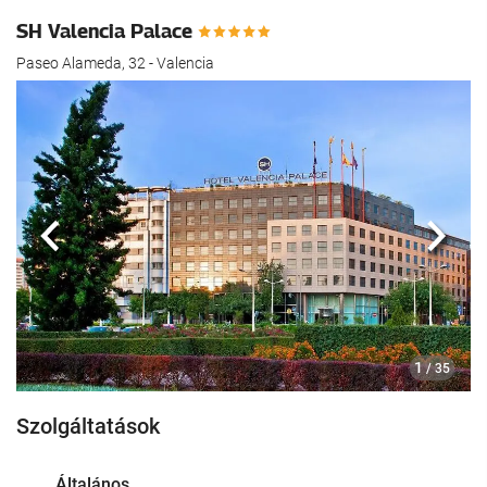
SH Valencia Palace
Paseo Alameda, 32 - Valencia
Előző
köve
1
/ 35
Szolgáltatások
Általános