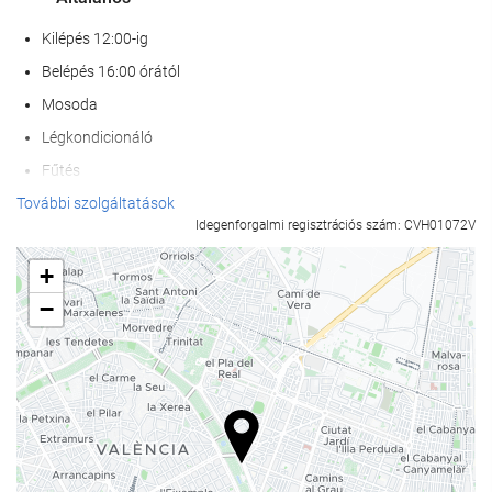
Kilépés 12:00-ig
Belépés 16:00 órától
Mosoda
Légkondicionáló
Fűtés
Lift
További szolgáltatások
Idegenforgalmi regisztrációs szám: CVH01072V
Nem dohányzó szobák
összes közös- és magánhelyiség nemdohányzó
+
antiallergén szoba
−
hangszigetelt szobák
Háziállatok nem engedélyezettek
Étel és ital
Étterem