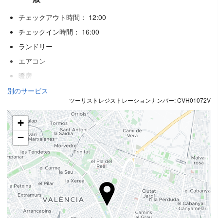
チェックアウト時間： 12:00
チェックイン時間： 16:00
ランドリー
エアコン
暖房
エレベーター
別のサービス
ツーリストレジストレーションナンバー: CVH01072V
禁煙ルーム
全館禁煙
+
アレルギー対応客室
−
防音済み客室
ペット不可
飲食
レストラン