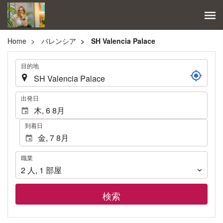
Home
バレンシア
SH Valencia Palace
.
目的地
.
出発日
到着日
職
職業
業
2
人
,
1
部屋
検索