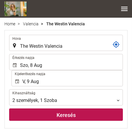
Home
Valencia
The Westin Valencia
.
Hova
.
Érkezés napja
Kijelentkezés napja
Kihasználtság
Kihasználtság
2
személyek
,
1
Szoba
Keresés