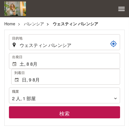
Home
バレンシア
ウェスティン バレンシア
.
目的地
.
出発日
到着日
職
職業
業
2
人
,
1
部屋
検索