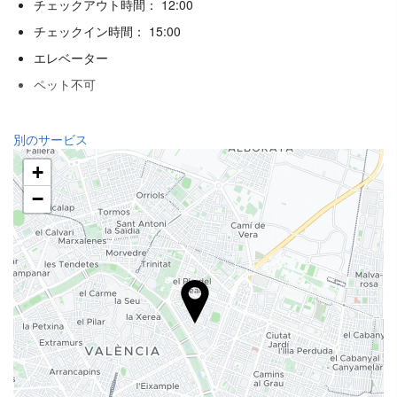
チェックアウト時間： 12:00
チェックイン時間： 15:00
エレベーター
ペット不可
ウェルネス
別のサービス
スパ
+
トルコ式バス/スチームバス
−
サウナ
ジム
レセプションサービス
24時間対応フロント
荷物預かり
飲食