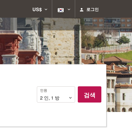
US$
로그인
인
인원
검색
원
2
인
,
1
방