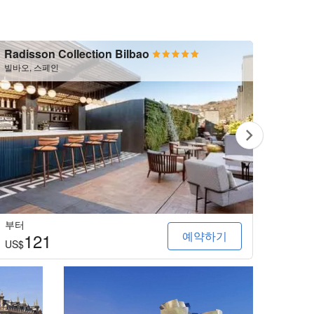
Radisson Collection Bilbao
그란 
빌바오, 스페인
빌바오,
부터
부터
예약하기
121
1
US$
US$