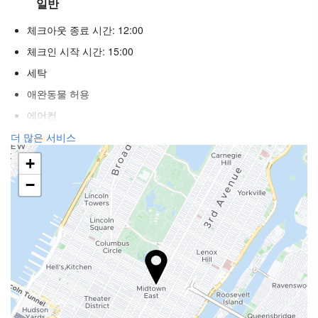
일반
체크아웃 종료 시간: 12:00
체크인 시작 시간: 15:00
세탁
애완동물 허용
에어컨
히터
더 많은 서비스
승강기
+
장애인
−
불연자객실
흡연 구역
리셉션 서비스
24시간 프런트 데스크
수하물 보관소