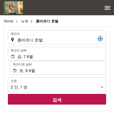
Home
뉴욕
롬바르디 호텔
.
목적지
.
체크인 날짜
체크아웃 날짜
인
인원
원
2
인
,
1
방
검색