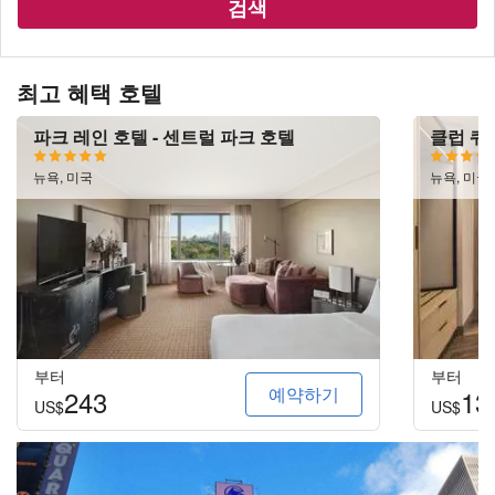
검색
최고 혜택 호텔
파크 레인 호텔 - 센트럴 파크 호텔
클럽 쿼
뉴욕, 미국
뉴욕, 미국
부터
부터
예약하기
243
13
US$
US$