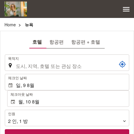
Home
뉴욕
호텔
항공편
항공편 + 호텔
.
목적지
.
체크인 날짜
체크아웃 날짜
인
인원
원
2
인
,
1
방