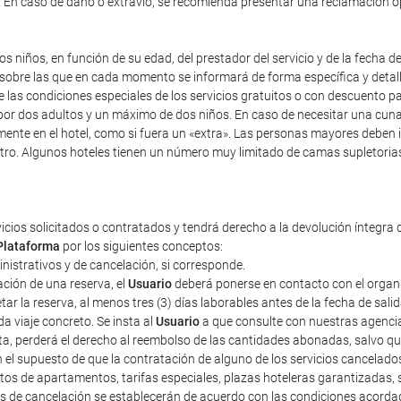
). En caso de daño o extravío, se recomienda presentar una reclamación 
s niños, en función de su edad, del prestador del servicio y de la fecha d
y sobre las que en cada momento se informará de forma específica y detal
re las condiciones especiales de los servicios gratuitos o con descuento 
r dos adultos y un máximo de dos niños. En caso de necesitar una cuna, i
mente en el hotel, como si fuera un «extra». Las personas mayores deben 
tro. Algunos hoteles tienen un número muy limitado de camas supletorias,
vicios solicitados o contratados y tendrá derecho a la devolución íntegra 
Plataforma
por los siguientes conceptos:
ministrativos y de cancelación, si corresponde.
ción de una reserva, el
Usuario
deberá ponerse en contacto con el organiza
r la reserva, al menos tres (3) días laborables antes de la fecha de sali
a viaje concreto. Se insta al
Usuario
a que consulte con nuestras agencias
sta, perderá el derecho al reembolso de las cantidades abonadas, salvo 
n el supuesto de que la contratación de alguno de los servicios cancelad
tos de apartamentos, tarifas especiales, plazas hoteleras garantizadas
tos de cancelación se establecerán de acuerdo con las condiciones acorda