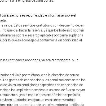
oportuna a la empresa de transportes.
el viaje, siempre es recomendable informarse sobre el
lada.
para niños. Estos servicios gratuitos o con descuento deben
ndíquelo al hacer la reserva, ya que los hoteles disponen
informarse sobre el recargo aplicable por cama supletoria
 por lo que es aconsejable confirmar la disponibilidad al
de las cantidades abonadas, ya sea el precio total o un
dor del viaje por teléfono, o en la dirección de correo
da. Los gastos de cancelación y las penalizaciones serán los
 de viajes las condiciones específicas de cancelación del
que dicho incumplimiento se deba a un caso de fuerza mayor
os estuviera sujeta a condiciones económicas especiales,
, servicios prestados en apartamentos determinados,
das entre las partes. Cuando una circunstancia justificada