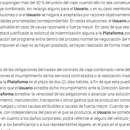
ue supongan más del 50 % del precio del viaje, cuando ello no sea consec
iaje combinado, sin recargo alguno para el
Usuario
, y en su caso reembolsa
luciones o si el
Usuario
se negara a aceptarlas por razones objetivamente 
tidades prorrateadas correspondientes. En estas situaciones, el
Usuario
p
plicable en caso de causa razonable o fuerza mayor. En caso de que sea 
estará justificada la solicitud de indemnización alguna a la
Plataforma
por
ficación del programa entra dentro del proceso normal de negociación del 
mponen el viaje no se hayan prestado, se hayan realizado de forma insat
o de las obligaciones derivadas del contrato de viaje combinado viene det
iones el incumplimiento de los servicios contratados o la realización ins
 a la
Plataforma
en el plazo de dos (2) días hábiles, a fin de que esta p
ario que el
Usuario
acredite dicho incumplimiento ante la Dirección Gener
taforma
acreditar la veracidad de las alegaciones o alcanzar una solución
amiento, manutención, transporte u otros gastos que se produzcan como 
uelgas u otras causas atribuibles a causas de fuerza mayor. Cuando se re
e, con independencia del país en el que se produzca, el
Usuario
se someter
 y en cuanto a los daños corporales, podrá referirse al seguro del vehículo 
s, a los beneficiarios o a sus representantes legales, en el país en el que