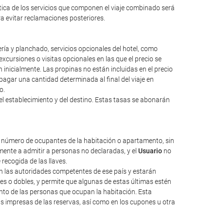
ntica de los servicios que componen el viaje combinado será
ara evitar reclamaciones posteriores.
ería y planchado, servicios opcionales del hotel, como
excursiones o visitas opcionales en las que el precio se
inicialmente. Las propinas no están incluidas en el precio
a pagar una cantidad determinada al final del viaje en
o.
el establecimiento y del destino. Estas tasas se abonarán
l número de ocupantes de la habitación o apartamento, sin
ente a admitir a personas no declaradas, y el
Usuario
no
 recogida de las llaves.
nen las autoridades competentes de ese país y estarán
les o dobles, y permite que algunas de estas últimas estén
nto de las personas que ocupan la habitación. Esta
as impresas de las reservas, así como en los cupones u otra