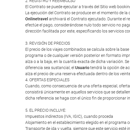
2. REGISTRO Y REEMBOLSO
El Contrato se puede ejecutar a través del Sitio web bookin
La ejecución del Contrato se produce en el momento de la c
Onlinetravel
archivará el Contrato ejecutado. Durante el re
efectúe el pago, considerándose nulo todo servicio no paga
dirección facilitada por este, especificando los servicios 
3. REVISIÓN DE PRECIOS
El precio de los viajes combinados se calcula sobre la base 
programa o de cualquier versión posterior en formato impres
alza o a la baja, en la cuantía exacta de dicha variación. Se
diferencia sea sustancial, el
Usuario
tendrá la opción de ac
alza el precio de una reserva efectuada dentro de los veint
4. OFERTAS ESPECIALES
Cuando, como consecuencia de una oferta especial, oferta d
consistirá únicamente en aquellos servicios que se detalle
dicha referencia se haga con el único fin de proporcionar i
5. EL PRECIO INCLUYE:
Impuestos indirectos (IVA, IGIC), cuando proceda
Alojamiento en el establecimiento elegido en el programa c
Transporte de ida y vuelta, siempre que este servicio esté 