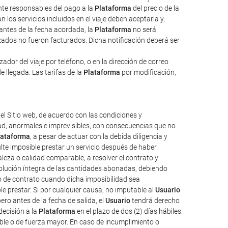
ente responsables del pago a la
Plataforma
del precio de la
 los servicios incluidos en el viaje deben aceptarla y,
 antes de la fecha acordada, la
Plataforma
no será
izados no fueron facturados. Dicha notificación deberá ser
dor del viaje por teléfono, o en la dirección de correo
e llegada. Las tarifas de la
Plataforma
por modificación,
el Sitio web, de acuerdo con las condiciones y
tad, anormales e imprevisibles, con consecuencias que no
lataforma
, a pesar de actuar con la debida diligencia y
ulte imposible prestar un servicio después de haber
aleza o calidad comparable, a resolver el contrato y
evolución íntegra de las cantidades abonadas, debiendo
o de contrato cuando dicha imposibilidad sea
e prestar. Si por cualquier causa, no imputable al
Usuario
ro antes de la fecha de salida, el
Usuario
tendrá derecho
decisión a la
Plataforma
en el plazo de dos (2) días hábiles.
ble o de fuerza mayor. En caso de incumplimiento o