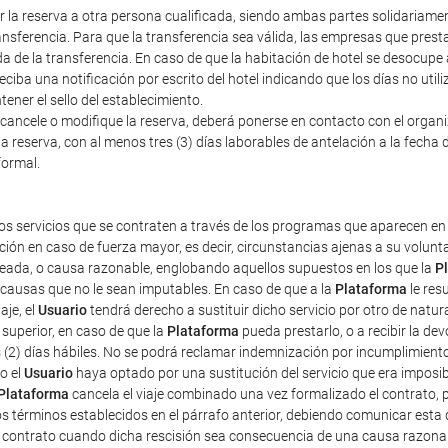
erir la reserva a otra persona cualificada, siendo ambas partes solidariam
nsferencia. Para que la transferencia sea válida, las empresas que prestan
a de la transferencia. En caso de que la habitación de hotel se desocupe
iba una notificación por escrito del hotel indicando que los días no util
ener el sello del establecimiento.
cancele o modifique la reserva, deberá ponerse en contacto con el organiza
a reserva, con al menos tres (3) días laborables de antelación a la fecha d
formal.
os servicios que se contraten a través de los programas que aparecen en 
ción en caso de fuerza mayor, es decir, circunstancias ajenas a su volun
pleada, o causa razonable, englobando aquellos supuestos en los que la
P
r causas que no le sean imputables. En caso de que a la
Plataforma
le res
aje, el
Usuario
tendrá derecho a sustituir dicho servicio por otro de natur
superior, en caso de que la
Plataforma
pueda prestarlo, o a recibir la d
s (2) días hábiles. No se podrá reclamar indemnización por incumplimient
o el
Usuario
haya optado por una sustitución del servicio que era imposibl
Plataforma
cancela el viaje combinado una vez formalizado el contrato, pe
os términos establecidos en el párrafo anterior, debiendo comunicar esta 
e contrato cuando dicha rescisión sea consecuencia de una causa razona