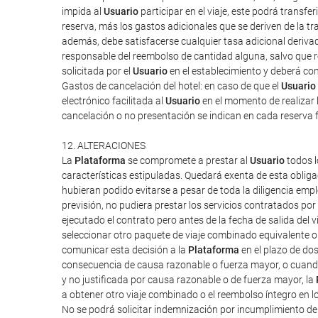
impida al
Usuario
participar en el viaje, este podrá transf
reserva, más los gastos adicionales que se deriven de la tra
además, debe satisfacerse cualquier tasa adicional derivad
responsable del reembolso de cantidad alguna, salvo que rec
solicitada por el
Usuario
en el establecimiento y deberá cont
Gastos de cancelación del hotel: en caso de que el
Usuario
electrónico facilitada al
Usuario
en el momento de realizar l
cancelación o no presentación se indican en cada reserva 
12. ALTERACIONES
La
Plataforma
se compromete a prestar al
Usuario
todos l
características estipuladas. Quedará exenta de esta obliga
hubieran podido evitarse a pesar de toda la diligencia em
previsión, no pudiera prestar los servicios contratados po
ejecutado el contrato pero antes de la fecha de salida del vi
seleccionar otro paquete de viaje combinado equivalente o 
comunicar esta decisión a la
Plataforma
en el plazo de do
consecuencia de causa razonable o fuerza mayor, o cuand
y no justificada por causa razonable o de fuerza mayor, la
a obtener otro viaje combinado o el reembolso íntegro en l
No se podrá solicitar indemnización por incumplimiento d