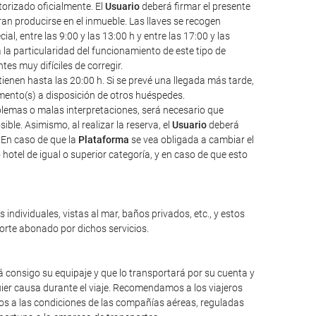
torizado oficialmente. El
Usuario
deberá firmar el presente
an producirse en el inmueble. Las llaves se recogen
l, entre las 9:00 y las 13:00 h y entre las 17:00 y las
a la particularidad del funcionamiento de este tipo de
s muy difíciles de corregir.
ienen hasta las 20:00 h. Si se prevé una llegada más tarde,
amento(s) a disposición de otros huéspedes.
oblemas o malas interpretaciones, será necesario que
ble. Asimismo, al realizar la reserva, el
Usuario
deberá
 En caso de que la
Plataforma
se vea obligada a cambiar el
hotel de igual o superior categoría, y en caso de que esto
individuales, vistas al mar, baños privados, etc., y estos
porte abonado por dichos servicios.
 consigo su equipaje y que lo transportará por su cuenta y
ier causa durante el viaje. Recomendamos a los viajeros
mos a las condiciones de las compañías aéreas, reguladas