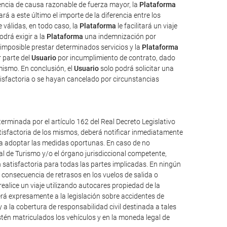
uencia de causa razonable de fuerza mayor, la
Plataforma
rá a este último el importe de la diferencia entre los
válidas, en todo caso, la
Plataforma
le facilitará un viaje
odrá exigir a la
Plataforma
una indemnización por
imposible prestar determinados servicios y la
Plataforma
 parte del
Usuario
por incumplimiento de contrato, dado
mismo. En conclusión, el
Usuario
solo podrá solicitar una
isfactoria o se hayan cancelado por circunstancias
erminada por el artículo 162 del Real Decreto Legislativo
atisfactoria de los mismos, deberá notificar inmediatamente
ueda adoptar las medidas oportunas. En caso de no
al de Turismo y/o el órgano jurisdiccional competente,
 satisfactoria para todas las partes implicadas. En ningún
consecuencia de retrasos en los vuelos de salida o
alice un viaje utilizando autocares propiedad de la
á expresamente a la legislación sobre accidentes de
y a la cobertura de responsabilidad civil destinada a tales
 estén matriculados los vehículos y en la moneda legal de