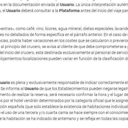
dos en la documentación enviada al
Usuario
. La única interpretación auté
, el
Usuario
deberá consultar a la
Plataforma
antes del inicio del viaje p
extras», como café, vino, licores, agua mineral, dietas especiales, lavand
es no detallados de forma específica en el párrafo anterior. En el caso de 
as, podría haber variaciones en los costes que se calcularon o previeron 
y, al principio del crucero, se avisa al cliente de que debe comprometerse 
el inicio del crucero, está destinada exclusivamente al personal de servici
lojamientos/localizaciones pueden variar en función de la clasificación d
uario
es plena y exclusivamente responsable de indicar correctamente e
 Se informa al
Usuario
de que los Establecimientos pueden negarse legalm
nto de realizar la reserva, será necesario confirmar la hora y el lugar de
dos por el hotel vendrán determinados por la categoría oficial que le asig
ación española (que solo establece la existencia de habitaciones individua
 el uso de una tercera y/o cuarta cama se hace siempre con el conocimie
de la habitación se ha indicado de antemano y se refleja en todas las copi