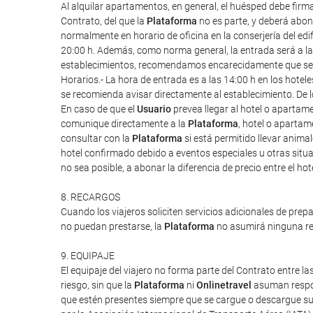
Al alquilar apartamentos, en general, el huésped debe firm
Contrato, del que la
Plataforma
no es parte, y deberá abona
normalmente en horario de oficina en la conserjería del edif
20:00 h. Además, como norma general, la entrada será a las 1
establecimientos, recomendamos encarecidamente que se re
Horarios.- La hora de entrada es a las 14:00 h en los hote
se recomienda avisar directamente al establecimiento. De l
En caso de que el
Usuario
prevea llegar al hotel o apartam
comunique directamente a la
Plataforma
, hotel o apartam
consultar con la
Plataforma
si está permitido llevar anim
hotel confirmado debido a eventos especiales u otras situac
no sea posible, a abonar la diferencia de precio entre el ho
8. RECARGOS
Cuando los viajeros soliciten servicios adicionales de prep
no puedan prestarse, la
Plataforma
no asumirá ninguna res
9. EQUIPAJE
El equipaje del viajero no forma parte del Contrato entre las
riesgo, sin que la
Plataforma
ni
Onlinetravel
asuman respon
que estén presentes siempre que se cargue o descargue su 