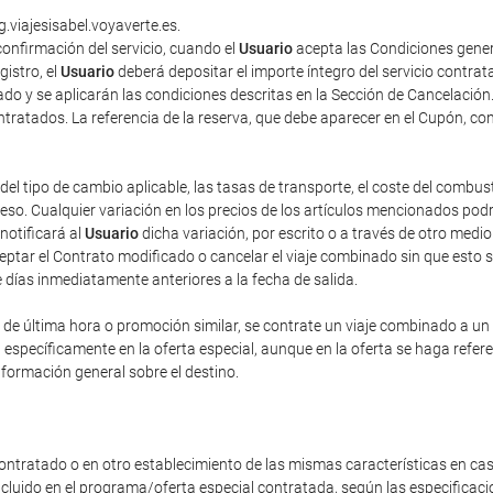
g.viajesisabel.voyaverte.es.
onfirmación del servicio, cuando el
Usuario
acepta las Condiciones gener
gistro, el
Usuario
deberá depositar el importe íntegro del servicio contra
do y se aplicarán las condiciones descritas en la Sección de Cancelación
contratados. La referencia de la reserva, que debe aparecer en el Cupón, co
del tipo de cambio aplicable, las tasas de transporte, el coste del combus
o. Cualquier variación en los precios de los artículos mencionados podrá 
 notificará al
Usuario
dicha variación, por escrito o a través de otro med
eptar el Contrato modificado o cancelar el viaje combinado sin que esto 
e días inmediatamente anteriores a la fecha de salida.
e última hora o promoción similar, se contrate un viaje combinado a un pr
n específicamente en la oferta especial, aunque en la oferta se haga refe
nformación general sobre el destino.
ontratado o en otro establecimiento de las mismas características en cas
incluido en el programa/oferta especial contratada, según las especificac