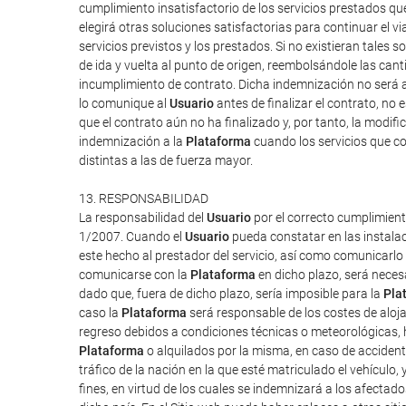
cumplimiento insatisfactorio de los servicios prestados q
elegirá otras soluciones satisfactorias para continuar el v
servicios previstos y los prestados. Si no existieran tales so
de ida y vuelta al punto de origen, reembolsándole las can
incumplimiento de contrato. Dicha indemnización no será a
lo comunique al
Usuario
antes de finalizar el contrato, no 
que el contrato aún no ha finalizado y, por tanto, la modi
indemnización a la
Plataforma
cuando los servicios que co
distintas a las de fuerza mayor.
13. RESPONSABILIDAD
La responsabilidad del
Usuario
por el correcto cumplimient
1/2007. Cuando el
Usuario
pueda constatar en las instalac
este hecho al prestador del servicio, así como comunicarlo
comunicarse con la
Plataforma
en dicho plazo, será neces
dado que, fuera de dicho plazo, sería imposible para la
Pla
caso la
Plataforma
será responsable de los costes de aloj
regreso debidos a condiciones técnicas o meteorológicas, h
Plataforma
o alquilados por la misma, en caso de accident
tráfico de la nación en la que esté matriculado el vehículo,
fines, en virtud de los cuales se indemnizará a los afectado