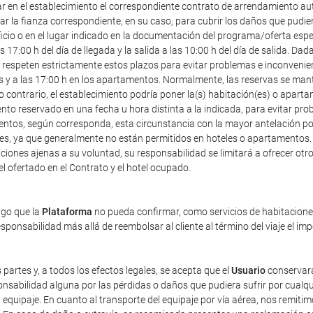
ar en el establecimiento el correspondiente contrato de arrendamiento au
r la fianza correspondiente, en su caso, para cubrir los daños que pudier
icio o en el lugar indicado en la documentación del programa/oferta especia
7:00 h del día de llegada y la salida a las 10:00 h del día de salida. Dad
speten estrictamente estos plazos para evitar problemas e inconveniente
les y a las 17:00 h en los apartamentos. Normalmente, las reservas se mant
o contrario, el establecimiento podría poner la(s) habitación(es) o apart
ento reservado en una fecha u hora distinta a la indicada, para evitar pr
entos, según corresponda, esta circunstancia con la mayor antelación posi
ales, ya que generalmente no están permitidos en hoteles o apartamentos.
iones ajenas a su voluntad, su responsabilidad se limitará a ofrecer otro 
tel ofertado en el Contrato y el hotel ocupado.
ago que la
Plataforma
no pueda confirmar, como servicios de habitaciones 
ponsabilidad más allá de reembolsar al cliente al término del viaje el im
 partes y, a todos los efectos legales, se acepta que el
Usuario
conservará
sabilidad alguna por las pérdidas o daños que pudiera sufrir por cualqu
equipaje. En cuanto al transporte del equipaje por vía aérea, nos remiti