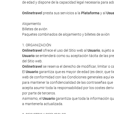
de edad y dispone de la capacidad legal necesaria para adqui
Onlinetravel
presta sus servicios a la
Plataforma
y al
Usua
Alojamiento
Billetes de avión
Paquetes combinados de alojamiento y billetes de avión
1. ORGANIZACIÓN
Onlinetravel
ofrece el uso del Sitio web al
Usuario
, sujeto 
Usuario
se entenderá como su aceptación tácita de las pres
del Sitio web.
Onlinetravel
se reserva el derecho de modificar, limitar o 
El
Usuario
garantiza que es mayor de edad (es decir, que tie
web de conformidad con las Condiciones generales aquí ex
para mantener la confidencialidad de las contraseñas que
acepta asumir toda la responsabilidad por los costes deriv
por parte de terceros.
Asimismo, el
Usuario
garantiza que toda la información que
a mantenerla actualizada.