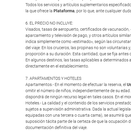
Todos los servicios y artículos suplementarios especifica
la que ofrece la
Plataforma
, por lo que, ante cualquier duda
6. EL PRECIO NO INCLUYE:
Visados, tasas de aeropuerto, certificados de vacunación, «
aparcamiento y televisión de pago, y otros artículos similar
indica simplemente como «estimado», según las circunstanci
del viaje. En los cruceros, las propinas no son voluntarias 
proporción a su duración. Esta cantidad, que se fija antes d
En algunos destinos, las tasas aplicables a determinados a
directamente en el establecimiento.
7. APARTAMENTOS Y HOTELES
Apartamentos.- En el momento de efectuar la reserva, el
Us
omitir el número de niños, independientemente de su edad.
dispondrá de ningún recurso legal en tales casos. En el mome
Hoteles.- La calidad y el contenido de los servicios presta
sujetos a supervisión administrativa. Dada la actual legisl
equipadas con una tercera o cuarta cama), se asumirá que
suposición tácita parte de la certeza de que la ocupación 
documentación definitiva del viaje.