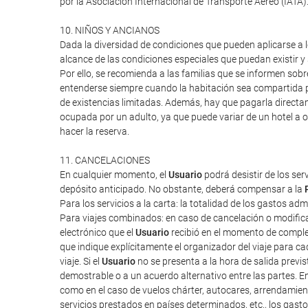
por la Asociación Internacional de Transporte Aéreo (IATA
10. NIÑOS Y ANCIANOS
Dada la diversidad de condiciones que pueden aplicarse a lo
alcance de las condiciones especiales que puedan existir 
Por ello, se recomienda a las familias que se informen sob
entenderse siempre cuando la habitación sea compartida po
de existencias limitadas. Además, hay que pagarla directa
ocupada por un adulto, ya que puede variar de un hotel a o
hacer la reserva.
11. CANCELACIONES
En cualquier momento, el
Usuario
podrá desistir de los ser
depósito anticipado. No obstante, deberá compensar a la
Para los servicios a la carta: la totalidad de los gastos ad
Para viajes combinados: en caso de cancelación o modifica
electrónico que el
Usuario
recibió en el momento de completa
que indique explícitamente el organizador del viaje para cad
viaje. Si el
Usuario
no se presenta a la hora de salida previ
demostrable o a un acuerdo alternativo entre las partes. E
como en el caso de vuelos chárter, autocares, arrendamien
servicios prestados en países determinados, etc., los gas