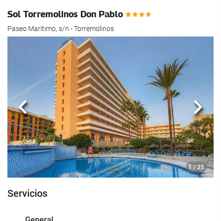
Sol Torremolinos Don Pablo
Paseo Marítimo, s/n - Torremolinos
Anterior
Sigui
1
/ 25
Servicios
General