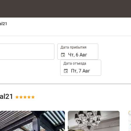
al21
.
Дата прибытия
Дата отъезда
nal21
Смотреть 25 фото