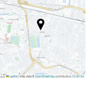
1 mi
Leaflet
|
Map data ©
OpenStreetMap
contributors,
CC-BY-SA