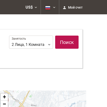
US$
Мой счет
Занятость
Занятость
Поиск
2
Лица
,
1
Комната
+
−