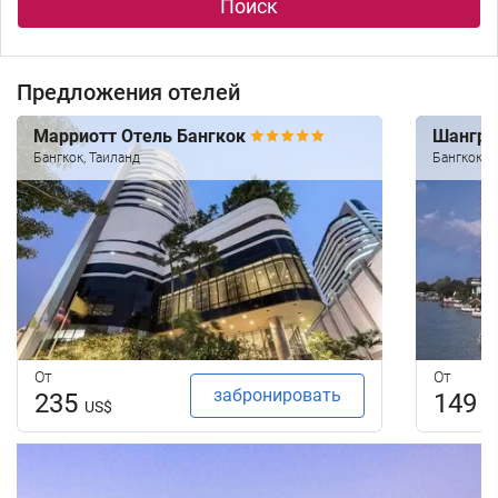
Поиск
Предложения отелей
Марриотт Отель Бангкок
Шангри
Бангкок, Таиланд
Бангкок, 
От
От
забронировать
235
149
US$
U