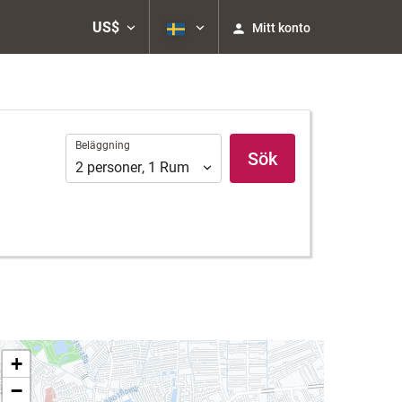
US$
Mitt konto
Beläggning
Beläggning
Sök
2
personer
,
1
Rum
+
−