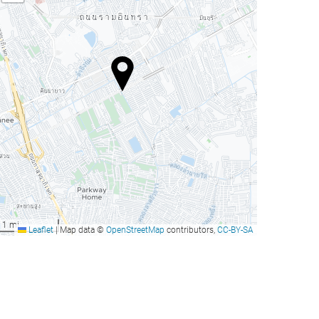
1 mi
Leaflet
|
Map data ©
OpenStreetMap
contributors,
CC-BY-SA