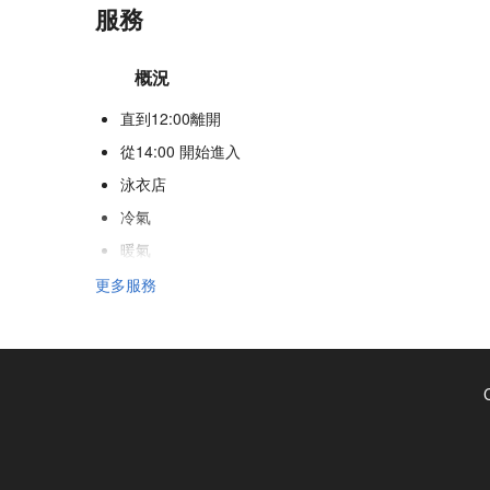
服務
概況
直到12:00離開
從14:00 開始進入
泳衣店
冷氣
暖氣
電梯
更多服務
不吸煙房
全面禁煙
隔音客房
不允許寵物
互聯網