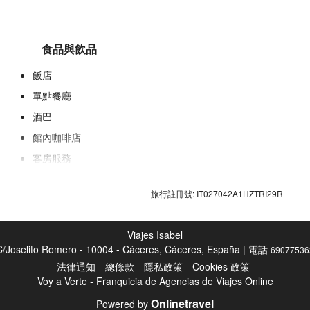
食品與飲品
飯店
單點餐廳
酒巴
館內咖啡店
客房服務
房內享用早餐
旅行註冊號: IT027042A1HZTRI29R
Viajes Isabel
C/Joselito Romero - 10004 - Cáceres, Cáceres, España | 電話
69077536
法律通知
總條款
隱私政策
Cookies 政策
Voy a Verte - Franquicia de Agencias de Viajes Online
接待服務
Onlinetravel
Powered by