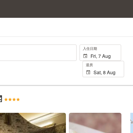
.
入住日期
退房
閣
查看 25 張相片