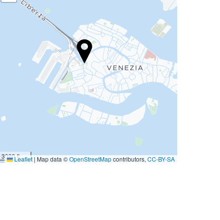
3000 ft
Leaflet
|
Map data ©
OpenStreetMap
contributors,
CC-BY-SA