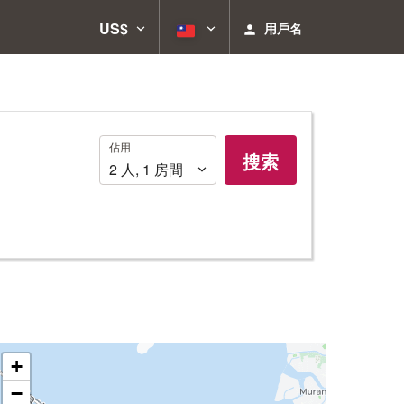
US$
用戶名
佔
佔用
搜索
用
2
人
,
1
房間
+
−