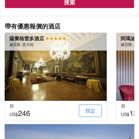
搜索
帶有優惠報價的酒店
薩賽格雷多酒店
阿瑪迪
威尼斯, 意大利
威尼斯, 意
自
自
預定
246
13
US$
US$