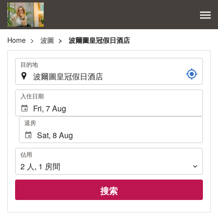
Home
波圖
波爾圖皇冠假日酒店
.
目的地
.
入住日期
退房
佔
佔用
用
2
人
,
1
房間
搜索