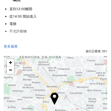
直到12:00離開
從14:00 開始進入
電梯
不允許寵物
接待服務
更多服務
旅行註冊號: 331
24 小時接待櫃檯
行李寄存
+
−
食品與飲品
單點餐廳
酒巴
停車