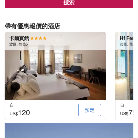
搜索
帶有優惠報價的酒店
卡爾賓館
Hf Feni
波圖, 葡萄牙
波圖, 葡萄
自
自
預定
120
75
US$
US$