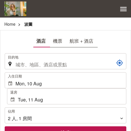
Home
波圖
酒店
機票
航班 + 酒店
.
目的地
.
入住日期
退房
佔
佔用
用
2
人
,
1
房間