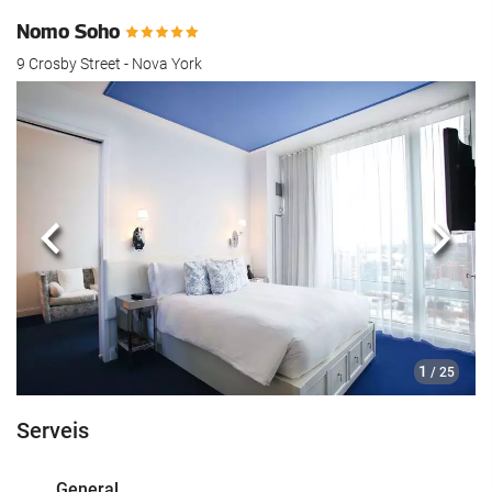
Nomo Soho
9 Crosby Street - Nova York
Anterior
Segü
1
/ 25
Serveis
General