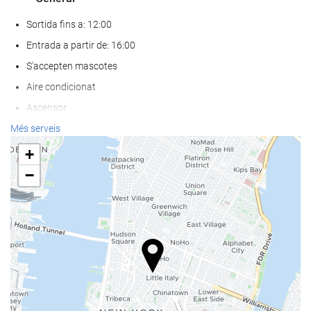
Sortida fins a: 12:00
Entrada a partir de: 16:00
S'accepten mascotes
Aire condicionat
Ascensor
Accés persones amb mobilitat reduïda
Més serveis
Habitacions No Fumadors
+
−
Serveis de recepci?
Guardaequipatges
Caixa forta
Canvi de moneda
Taulell d'informació turística
Menjar i beguda