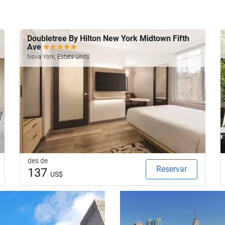
Doubletree By Hilton New York Midtown Fifth
Ave
Nova York, Estats Units
des de
Reservar
137
US$