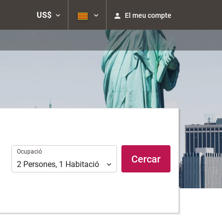
US$
El meu compte
Ocupació
Ocupació
Cercar
2
Persones
,
1
Habitació