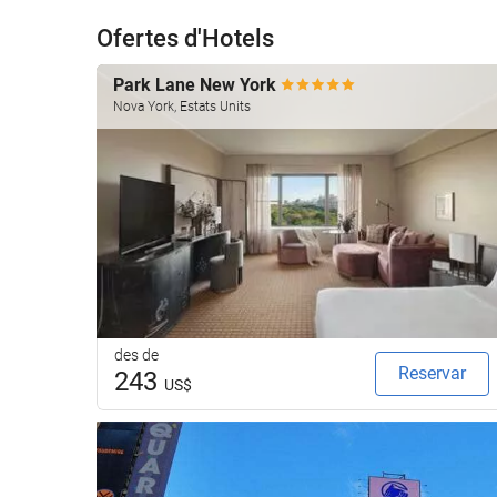
Ofertes d'Hotels
Park Lane New York
Nova York, Estats Units
des de
Reservar
243
US$