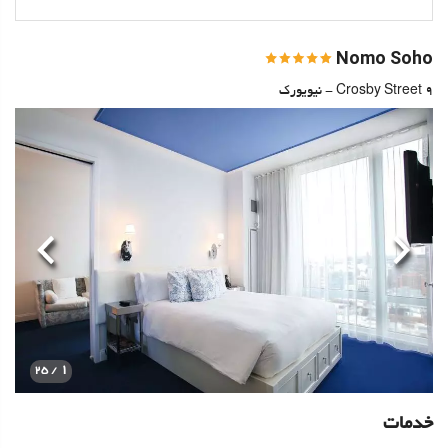
Nomo Soho
9 Crosby Street - نیویورک
قبلی
بعدی
1
/ 25
خدمات