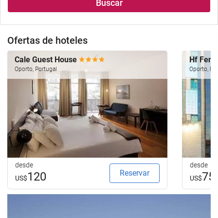
Buscar
Ofertas de hoteles
Cale Guest House
Hf Feni
Oporto, Portugal
Oporto, Po
desde
desde
Reservar
120
75
US$
US$