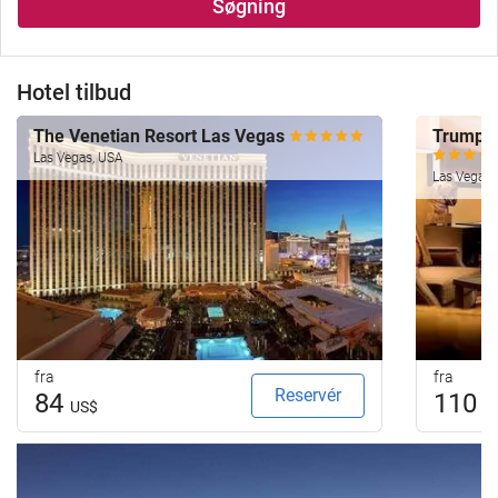
Søgning
Hotel tilbud
The Venetian Resort Las Vegas
Trump I
Las Vegas, USA
Las Vegas,
fra
fra
Reservér
84
110
US$
U